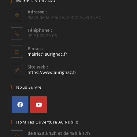
Mairie D’AURIGNAC
Adresse :
Place de la mairie, 31420 AURIGNAC
Téléphone :
05.61.98.90.08
E-mail :
S’ouvre
mairie@aurignac.fr
dans
votre
Site web :
application
https://www.aurignac.fr
Nous Suivre
S’ouvre
S’ouvre
Horaires Ouverture Au Public
dans
dans
un
un
de 8h30 à 12h et de 15h à 17h