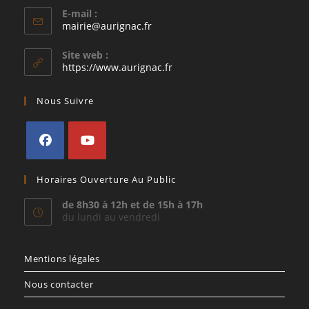
E-mail :
S’ouvre
mairie@aurignac.fr
dans
votre
Site web :
application
https://www.aurignac.fr
Nous Suivre
S’ouvre
S’ouvre
Horaires Ouverture Au Public
dans
dans
un
un
de 8h30 à 12h et de 15h à 17h
du lundi au vendredi
nouvel
nouvel
onglet
onglet
Mentions légales
Nous contacter