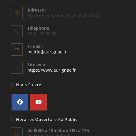
Adresse :
Place de la mairie, 31420 AURIGNAC
Téléphone :
05.61.98.90.08
E-mail :
S’ouvre
mairie@aurignac.fr
dans
votre
Site web :
application
https://www.aurignac.fr
Nous Suivre
S’ouvre
S’ouvre
Horaires Ouverture Au Public
dans
dans
un
un
de 8h30 à 12h et de 15h à 17h
du lundi au vendredi