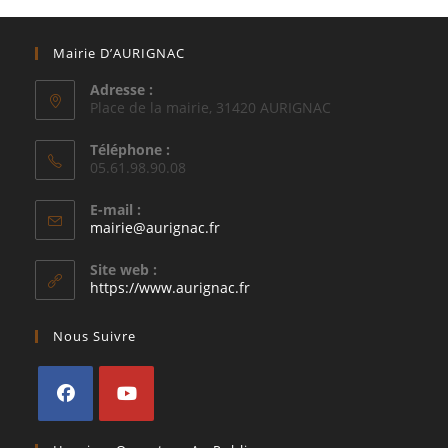
Mairie D’AURIGNAC
Adresse :
Place de la mairie, 31420 AURIGNAC
Téléphone :
05.61.98.90.08
E-mail :
S’ouvre
mairie@aurignac.fr
dans
votre
Site web :
application
https://www.aurignac.fr
Nous Suivre
S’ouvre
S’ouvre