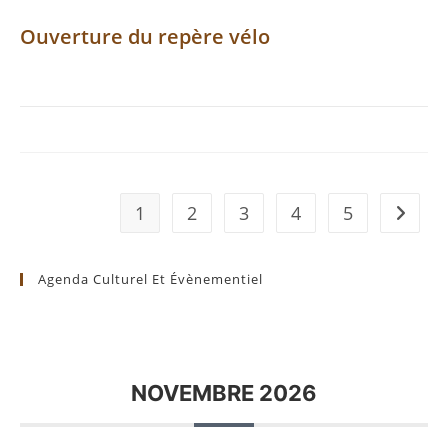
Ouverture du repère vélo
1
2
3
4
5
Aller à 
Agenda Culturel Et Évènementiel
NOVEMBRE 2026