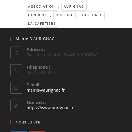
,
,
ASSOCIATION
AURIGNAC
,
,
,
CONCERT
CULTURE
CULTUREL
LA CAFETIÈRE
Mairie D’AURIGNAC
Adresse :
Place de la mairie, 31420 AURIGNAC
Téléphone :
05.61.98.90.08
E-mail :
S’ouvre
mairie@aurignac.fr
dans
votre
Site web :
application
https://www.aurignac.fr
Nous Suivre