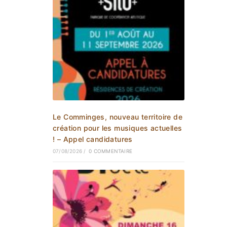
Le Comminges, nouveau territoire de
création pour les musiques actuelles
! – Appel candidatures
07/08/2026
/
0 COMMENTAIRE