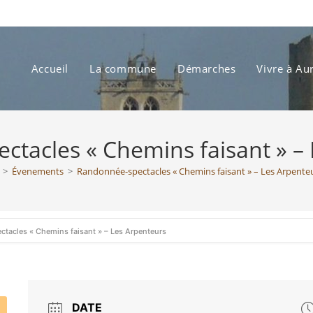
Accueil
La commune
Démarches
Vivre à Au
tacles « Chemins faisant » –
>
Évenements
>
Randonnée-spectacles « Chemins faisant » – Les Arpente
tacles « Chemins faisant » – Les Arpenteurs
DATE