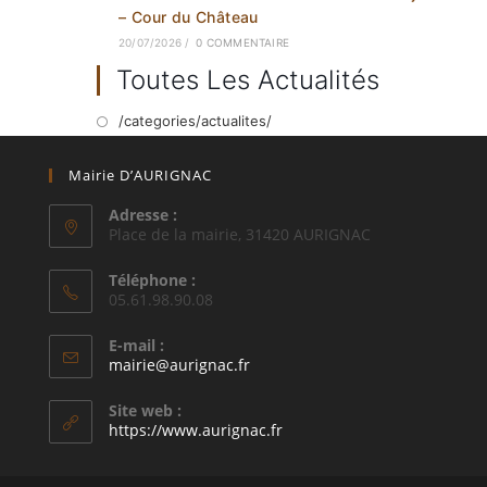
– Cour du Château
20/07/2026
/
0 COMMENTAIRE
Toutes Les Actualités
/categories/actualites/
Mairie D’AURIGNAC
Adresse :
Place de la mairie, 31420 AURIGNAC
Téléphone :
05.61.98.90.08
E-mail :
S’ouvre
mairie@aurignac.fr
dans
votre
Site web :
application
https://www.aurignac.fr