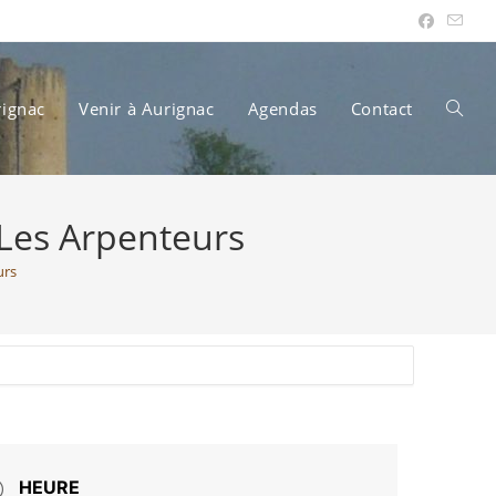
rignac
Venir à Aurignac
Agendas
Contact
Toggle
 Les Arpenteurs
websit
urs
search
HEURE