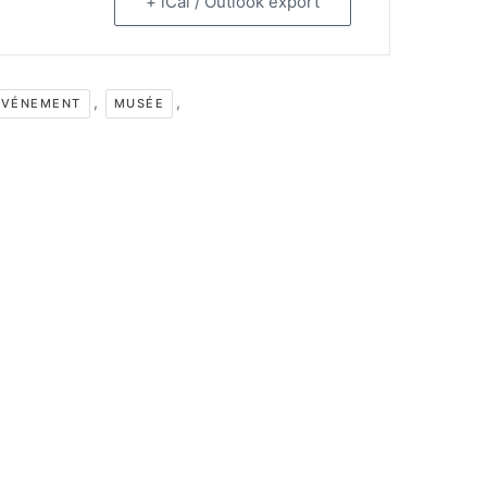
+ iCal / Outlook export
,
,
ÉVÉNEMENT
MUSÉE