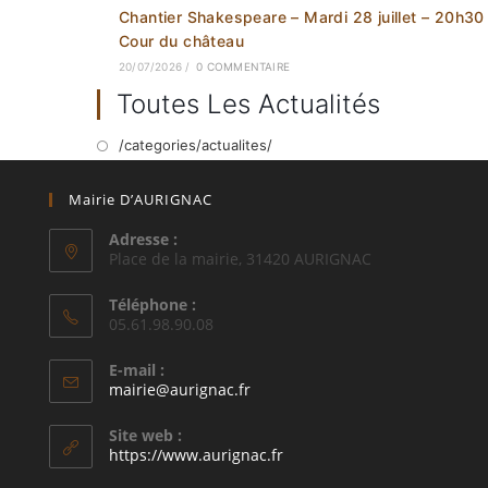
Chantier Shakespeare – Mardi 28 juillet – 20h30
Cour du château
20/07/2026
/
0 COMMENTAIRE
Toutes Les Actualités
/categories/actualites/
Mairie D’AURIGNAC
Adresse :
Place de la mairie, 31420 AURIGNAC
Téléphone :
05.61.98.90.08
E-mail :
S’ouvre
mairie@aurignac.fr
dans
votre
Site web :
application
https://www.aurignac.fr