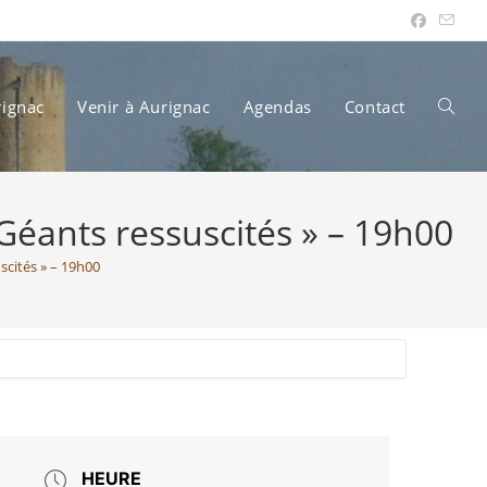
rignac
Venir à Aurignac
Agendas
Contact
Toggle
éants ressuscités » – 19h00
websit
scités » – 19h00
search
HEURE