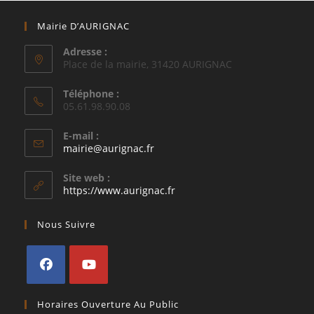
Mairie D’AURIGNAC
Adresse :
Place de la mairie, 31420 AURIGNAC
Téléphone :
05.61.98.90.08
E-mail :
S’ouvre
mairie@aurignac.fr
dans
votre
Site web :
application
https://www.aurignac.fr
Nous Suivre
S’ouvre
S’ouvre
Horaires Ouverture Au Public
dans
dans