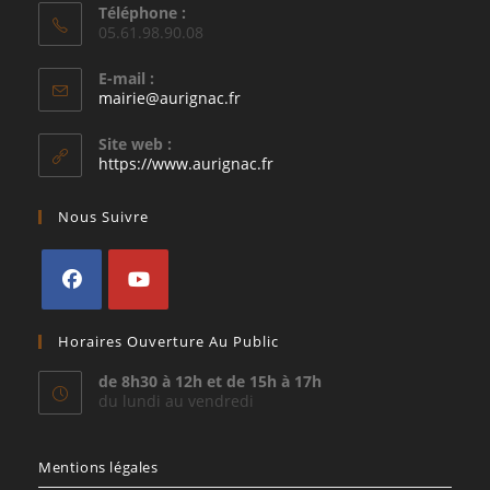
Téléphone :
05.61.98.90.08
E-mail :
S’ouvre
mairie@aurignac.fr
dans
votre
Site web :
application
https://www.aurignac.fr
Nous Suivre
S’ouvre
S’ouvre
Horaires Ouverture Au Public
dans
dans
un
un
de 8h30 à 12h et de 15h à 17h
du lundi au vendredi
nouvel
nouvel
onglet
onglet
Mentions légales