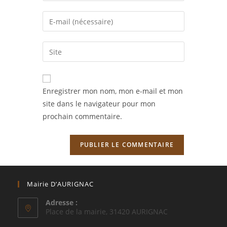
name
Enter
or
your
username
email
Saisir
to
address
l’URL
comment
to
de
comment
votre
Enregistrer mon nom, mon e-mail et mon
site
site dans le navigateur pour mon
(facultatif)
prochain commentaire.
Mairie D’AURIGNAC
Adresse :
Place de la mairie, 31420 AURIGNAC