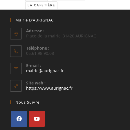
LA CAFETIÈRE
Mairie D’AURIGNAC
Adresse :
Place de la mairie, 31420 AURIGNAC
Téléphone :
05.61.98.90.08
E-mail :
S’ouvre
mairie@aurignac.fr
dans
votre
Site web :
application
https://www.aurignac.fr
Nous Suivre