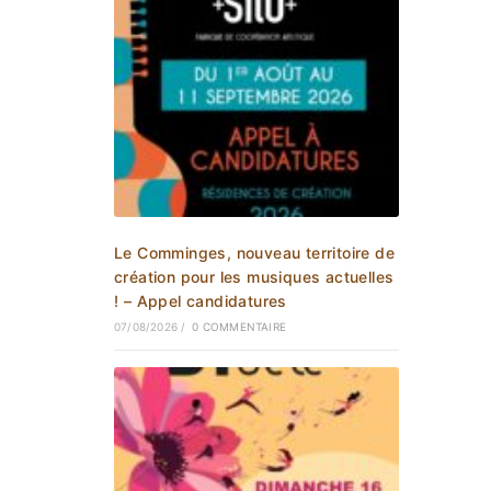
Le Comminges, nouveau territoire de
création pour les musiques actuelles
! – Appel candidatures
07/08/2026
/
0 COMMENTAIRE