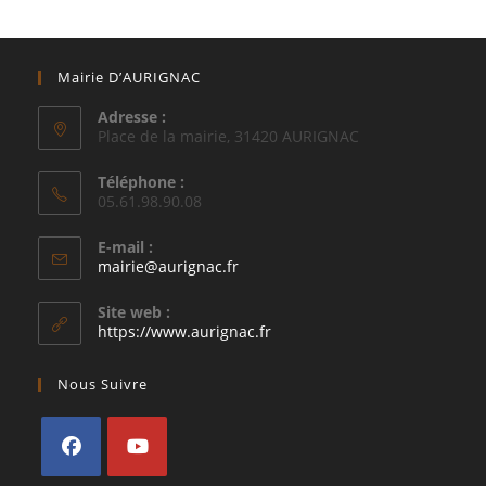
Mairie D’AURIGNAC
Adresse :
Place de la mairie, 31420 AURIGNAC
Téléphone :
05.61.98.90.08
E-mail :
S’ouvre
mairie@aurignac.fr
dans
votre
Site web :
application
https://www.aurignac.fr
Nous Suivre