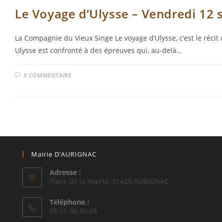
Le Voyage d’Ulysse – Vendredi 12
La Compagnie du Vieux Singe Le voyage d’Ulysse, c’est le réc
Ulysse est confronté à des épreuves qui, au-delà…
0 COMMENTAIRE
Mairie D’AURIGNAC
Adresse :
Place de la mairie, 31420 AURIGNAC
Téléphone :
05.61.98.90.08