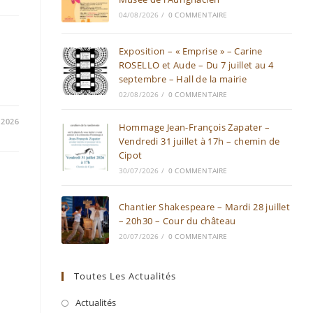
04/08/2026
/
0 COMMENTAIRE
Exposition – « Emprise » – Carine
ROSELLO et Aude – Du 7 juillet au 4
septembre – Hall de la mairie
02/08/2026
/
0 COMMENTAIRE
/2026
Hommage Jean-François Zapater –
Vendredi 31 juillet à 17h – chemin de
Cipot
30/07/2026
/
0 COMMENTAIRE
Chantier Shakespeare – Mardi 28 juillet
– 20h30 – Cour du château
20/07/2026
/
0 COMMENTAIRE
Toutes Les Actualités
Actualités