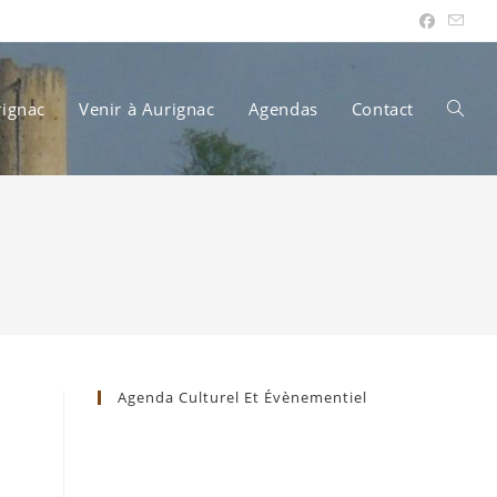
rignac
Venir à Aurignac
Agendas
Contact
Toggle
websit
search
Agenda Culturel Et Évènementiel