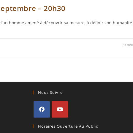
 septembre – 20h30
it d’un homme amené à découvrir sa mesure, à définir son humanité
01/09
Nous Suivre
S’ouvre
S’ouvre
Horaires Ouverture Au Public
dans
dans