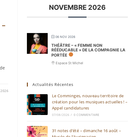
NOVEMBRE 2026
 –
06 NOV 2026
THÉÂTRE – « FEMME NON
RÉÉDUCABLE » DE LA COMPAGNIE LA
PORTÉE
Espace St Michel
 de
Actualités Récentes
/2026
Le Comminges, nouveau territoire de
création pour les musiques actuelles ! –
Appel candidatures
07/08/2026
/
0 COMMENTAIRE
31 notes d’été – dimanche 16 août –
Musée de l’Aurignacien