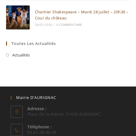
Chantier Shakespeare – Mardi 28 juillet – 20h30 –
Cour du château
20/07/2026
/
0 COMMENTAIRE
Toutes Les Actualités
Actualités
Mairie D’AURIGNAC
Adresse :
Place de la mairie, 31420 AURIGNAC
Téléphone :
05.61.98.90.08