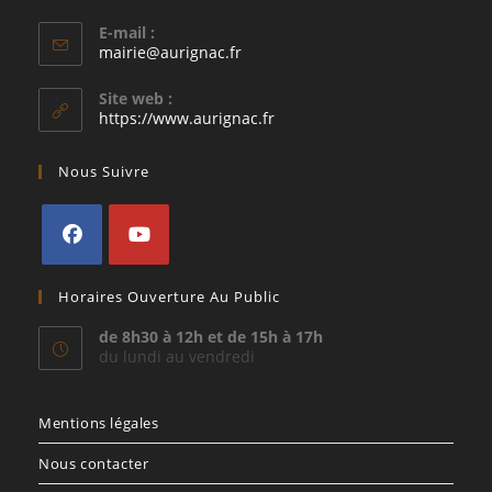
E-mail :
S’ouvre
mairie@aurignac.fr
dans
votre
Site web :
application
https://www.aurignac.fr
Nous Suivre
S’ouvre
S’ouvre
Horaires Ouverture Au Public
dans
dans
un
un
de 8h30 à 12h et de 15h à 17h
du lundi au vendredi
nouvel
nouvel
onglet
onglet
Mentions légales
Nous contacter