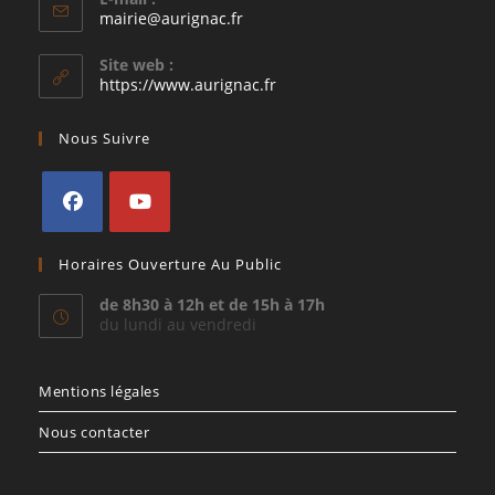
S’ouvre
mairie@aurignac.fr
dans
votre
Site web :
application
https://www.aurignac.fr
Nous Suivre
S’ouvre
S’ouvre
Horaires Ouverture Au Public
dans
dans
un
un
de 8h30 à 12h et de 15h à 17h
du lundi au vendredi
nouvel
nouvel
onglet
onglet
Mentions légales
Nous contacter