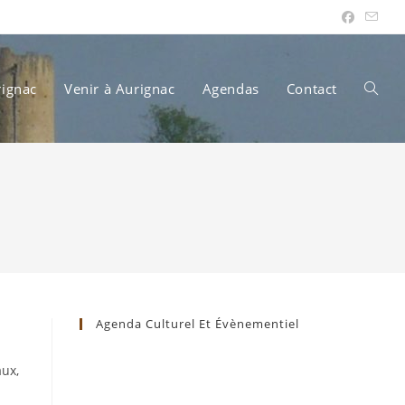
rignac
Venir à Aurignac
Agendas
Contact
Toggle
websit
search
Agenda Culturel Et Évènementiel
aux,