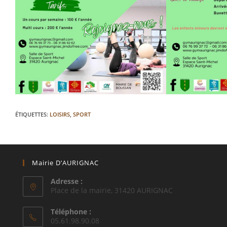
ÉTIQUETTES
:
LOISIRS
,
SPORT
Mairie D’AURIGNAC
Adresse :
Place de la mairie, 31420 AURIGNAC
Téléphone :
05.61.98.90.08