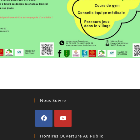
Nous Suivre
S’ouvre
S’ouvre
Horaires Ouverture Au Public
dans
dans