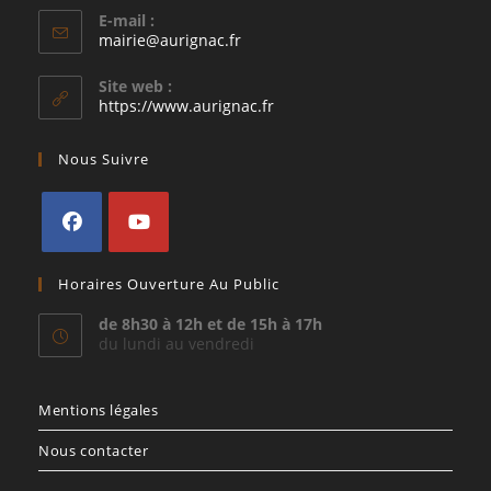
E-mail :
S’ouvre
mairie@aurignac.fr
dans
votre
Site web :
application
https://www.aurignac.fr
Nous Suivre
S’ouvre
S’ouvre
Horaires Ouverture Au Public
dans
dans
un
un
de 8h30 à 12h et de 15h à 17h
du lundi au vendredi
nouvel
nouvel
onglet
onglet
Mentions légales
Nous contacter