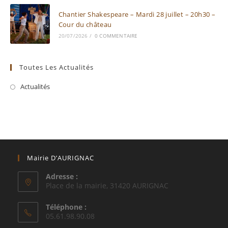
Chantier Shakespeare – Mardi 28 juillet – 20h30 –
Cour du château
20/07/2026
/
0 COMMENTAIRE
Toutes Les Actualités
Actualités
Mairie D’AURIGNAC
Adresse :
Place de la mairie, 31420 AURIGNAC
Téléphone :
05.61.98.90.08