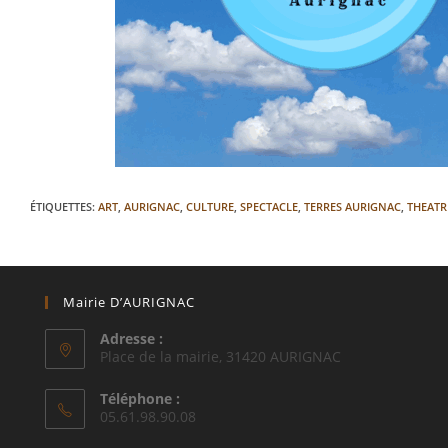
ÉTIQUETTES
:
ART
,
AURIGNAC
,
CULTURE
,
SPECTACLE
,
TERRES AURIGNAC
,
THEATR
Mairie D’AURIGNAC
Adresse :
Place de la mairie, 31420 AURIGNAC
Téléphone :
05.61.98.90.08