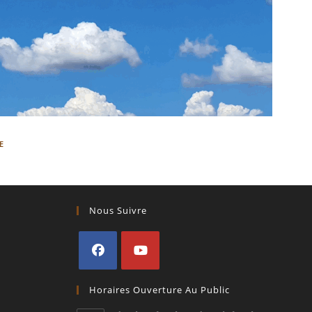
E
Nous Suivre
S’ouvre
S’ouvre
Horaires Ouverture Au Public
dans
dans