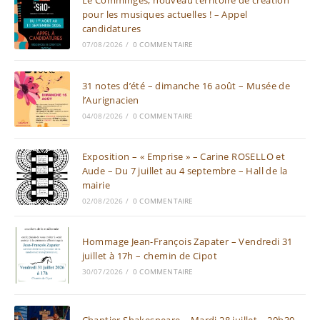
Le Comminges, nouveau territoire de création
pour les musiques actuelles ! – Appel
candidatures
07/08/2026
/
0 COMMENTAIRE
31 notes d’été – dimanche 16 août – Musée de
l’Aurignacien
04/08/2026
/
0 COMMENTAIRE
Exposition – « Emprise » – Carine ROSELLO et
Aude – Du 7 juillet au 4 septembre – Hall de la
mairie
02/08/2026
/
0 COMMENTAIRE
Hommage Jean-François Zapater – Vendredi 31
juillet à 17h – chemin de Cipot
30/07/2026
/
0 COMMENTAIRE
Chantier Shakespeare – Mardi 28 juillet – 20h30 –