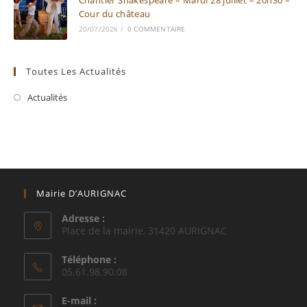
Cour du château
20/07/2026
/
0 COMMENTAIRE
Toutes Les Actualités
Actualités
Mairie D’AURIGNAC
Adresse :
Place de la mairie, 31420 AURIGNAC
Téléphone :
05.61.98.90.08
E-mail :