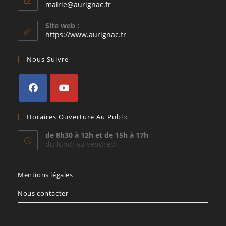
S’ouvre
mairie@aurignac.fr
dans
votre
Site web :
application
https://www.aurignac.fr
Nous Suivre
S’ouvre
S’ouvre
Horaires Ouverture Au Public
dans
dans
un
un
de 8h30 à 12h et de 15h à 17h
du lundi au vendredi
nouvel
nouvel
onglet
onglet
Mentions légales
Nous contacter