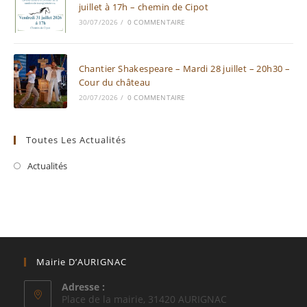
juillet à 17h – chemin de Cipot
30/07/2026
/
0 COMMENTAIRE
Chantier Shakespeare – Mardi 28 juillet – 20h30 –
Cour du château
20/07/2026
/
0 COMMENTAIRE
Toutes Les Actualités
Actualités
Mairie D’AURIGNAC
Adresse :
Place de la mairie, 31420 AURIGNAC