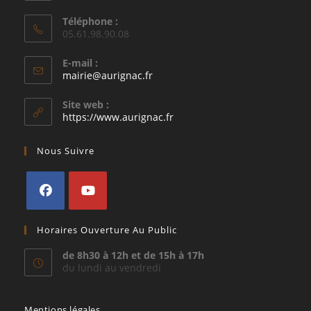
Téléphone :
05.61.98.90.08
E-mail :
S’ouvre
mairie@aurignac.fr
dans
votre
Site web :
application
https://www.aurignac.fr
Nous Suivre
S’ouvre
S’ouvre
Horaires Ouverture Au Public
dans
dans
un
un
de 8h30 à 12h et de 15h à 17h
du lundi au vendredi
nouvel
nouvel
onglet
onglet
Mentions légales