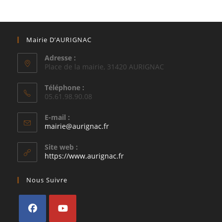
Mairie D’AURIGNAC
Adresse :
Place de la mairie, 31420 AURIGNAC
Téléphone :
05.61.98.90.08
E-mail :
S’ouvre
mairie@aurignac.fr
dans
votre
Site web :
application
https://www.aurignac.fr
Nous Suivre