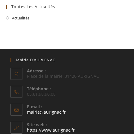
Toutes Les Actualités
Actualités
Mairie D’AURIGNAC
Adresse :
Place de la mairie, 31420 AURIGNAC
Téléphone :
05.61.98.90.08
E-mail :
S’ouvre
mairie@aurignac.fr
dans
votre
Site web :
application
https://www.aurignac.fr