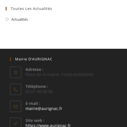
Toutes Les Actualités
Actualités
Mairie D’AURIGNAC
Adresse :
Place de la mairie, 31420 AURIGNAC
Téléphone :
05.61.98.90.08
E-mail :
S’ouvre
mairie@aurignac.fr
dans
votre
Site web :
application
https://www.aurignac.fr