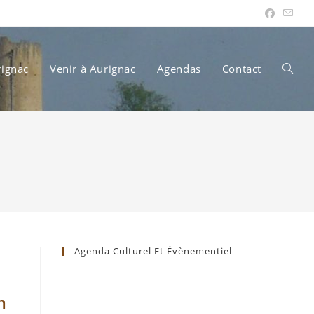
rignac
Venir à Aurignac
Agendas
Contact
Toggle
websit
search
Agenda Culturel Et Évènementiel
m