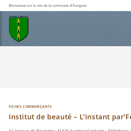
Skip
Bienvenue sur le site de la commune d'Aurignac
to
content
FICHES COMMERÇANTS
Institut de beauté – L’instant par’
12 Avenue de Boulogne, 31420 AurignacContacts : Téléphone : 