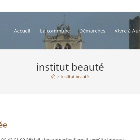
Accueil
La commune
Démarches
Vivre à Au
institut beauté
>
institut beauté
Fée
06 42 61 00 88Mail : instantparfee@gmail.comSite Internet :