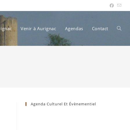
rignac
Venir à Aurignac
Agendas
Contact
Toggle
websit
search
Agenda Culturel Et Évènementiel