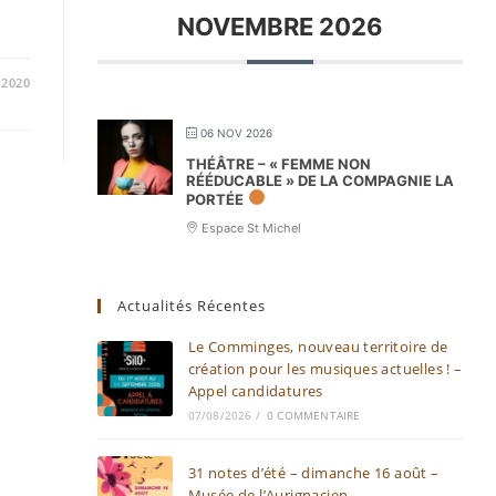
NOVEMBRE 2026
/2020
06 NOV 2026
THÉÂTRE – « FEMME NON
RÉÉDUCABLE » DE LA COMPAGNIE LA
PORTÉE
Espace St Michel
Actualités Récentes
Le Comminges, nouveau territoire de
création pour les musiques actuelles ! –
Appel candidatures
07/08/2026
/
0 COMMENTAIRE
31 notes d’été – dimanche 16 août –
Musée de l’Aurignacien