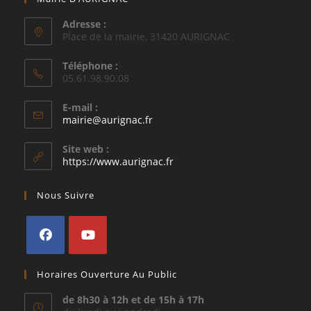
Adresse :
Place de la mairie, 31420 AURIGNAC
Téléphone :
05.61.98.90.08
E-mail :
S’ouvre
mairie@aurignac.fr
dans
votre
Site web :
application
https://www.aurignac.fr
Nous Suivre
S’ouvre
S’ouvre
Horaires Ouverture Au Public
dans
dans
un
un
de 8h30 à 12h et de 15h à 17h