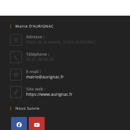
Mairie D’AURIGNAC
Adresse :
Place de la mairie, 31420 AURIGNAC
Téléphone :
05.61.98.90.08
E-mail :
S’ouvre
mairie@aurignac.fr
dans
votre
Site web :
application
https://www.aurignac.fr
Nous Suivre