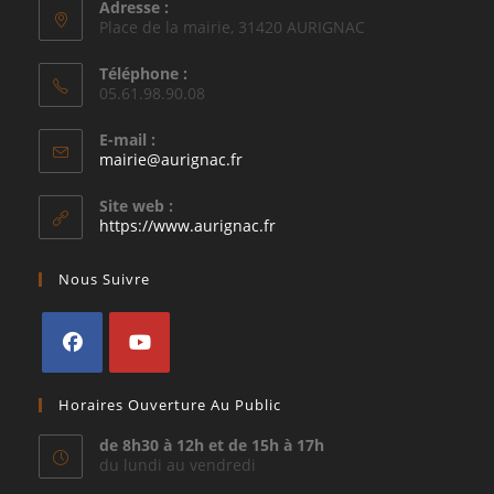
Adresse :
Place de la mairie, 31420 AURIGNAC
Téléphone :
05.61.98.90.08
E-mail :
S’ouvre
mairie@aurignac.fr
dans
votre
Site web :
application
https://www.aurignac.fr
Nous Suivre
S’ouvre
S’ouvre
Horaires Ouverture Au Public
dans
dans
un
un
de 8h30 à 12h et de 15h à 17h
du lundi au vendredi
nouvel
nouvel