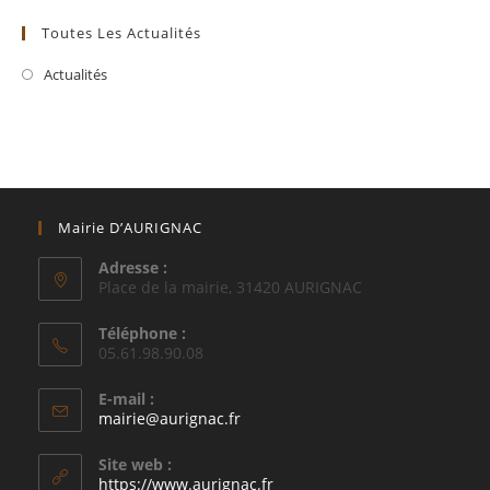
Toutes Les Actualités
Actualités
Mairie D’AURIGNAC
Adresse :
Place de la mairie, 31420 AURIGNAC
Téléphone :
05.61.98.90.08
E-mail :
S’ouvre
mairie@aurignac.fr
dans
votre
Site web :
application
https://www.aurignac.fr