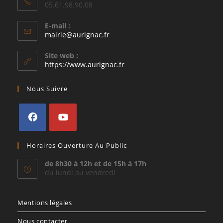
05.61.98.90.08
E-mail :
S’ouvre
mairie@aurignac.fr
dans
votre
Site web :
application
https://www.aurignac.fr
Nous Suivre
S’ouvre
S’ouvre
Horaires Ouverture Au Public
dans
dans
un
un
de 8h30 à 12h et de 15h à 17h
du lundi au vendredi
nouvel
nouvel
onglet
onglet
Mentions légales
Nous contacter