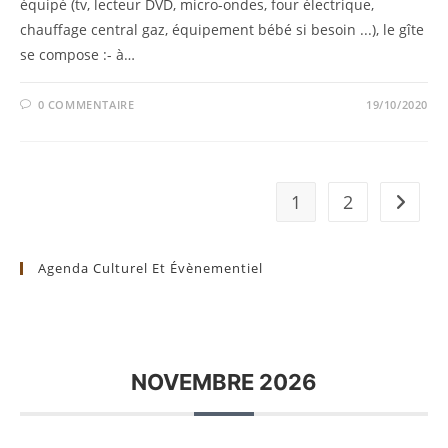
équipé (tv, lecteur DVD, micro-ondes, four électrique,
chauffage central gaz, équipement bébé si besoin ...), le gîte
se compose :- à…
0 COMMENTAIRE
19/10/2020
1
2
Aller à 
Agenda Culturel Et Évènementiel
NOVEMBRE 2026