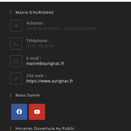
Mairie D’AURIGNAC
Adresse :
Place de la mairie, 31420 AURIGNAC
Téléphone :
05.61.98.90.08
E-mail :
S’ouvre
mairie@aurignac.fr
dans
votre
Site web :
application
https://www.aurignac.fr
Nous Suivre
S’ouvre
S’ouvre
Horaires Ouverture Au Public
dans
dans