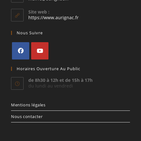
dans
votre
Site web :
application
https://www.aurignac.fr
Nous Suivre
S’ouvre
S’ouvre
Horaires Ouverture Au Public
dans
dans
un
un
de 8h30 à 12h et de 15h à 17h
du lundi au vendredi
nouvel
nouvel
onglet
onglet
Mentions légales
Nous contacter