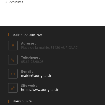
Actualités
Mairie D’AURIGNAC
Adresse :
Place de la mairie, 31420 AURIGNAC
Téléphone :
05.61.98.90.08
E-mail :
S’ouvre
mairie@aurignac.fr
dans
votre
Site web :
application
https://www.aurignac.fr
Nous Suivre