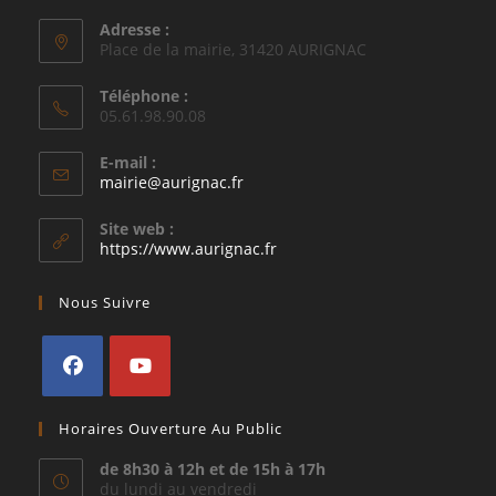
Adresse :
Place de la mairie, 31420 AURIGNAC
Téléphone :
05.61.98.90.08
E-mail :
S’ouvre
mairie@aurignac.fr
dans
votre
Site web :
application
https://www.aurignac.fr
Nous Suivre
S’ouvre
S’ouvre
Horaires Ouverture Au Public
dans
dans
un
un
de 8h30 à 12h et de 15h à 17h
du lundi au vendredi
nouvel
nouvel