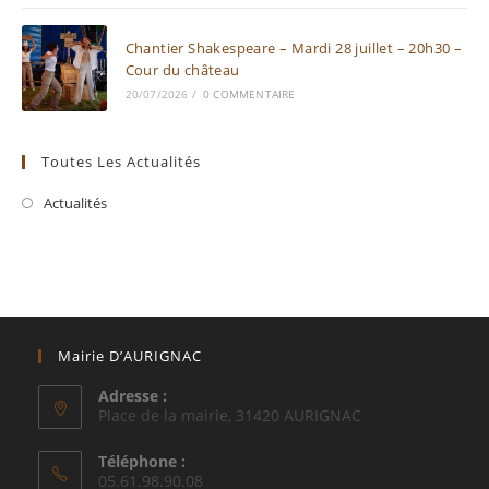
Chantier Shakespeare – Mardi 28 juillet – 20h30 –
Cour du château
20/07/2026
/
0 COMMENTAIRE
Toutes Les Actualités
Actualités
Mairie D’AURIGNAC
Adresse :
Place de la mairie, 31420 AURIGNAC
Téléphone :
05.61.98.90.08