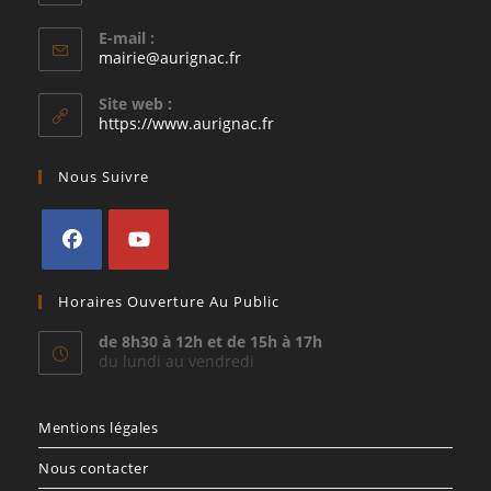
E-mail :
S’ouvre
mairie@aurignac.fr
dans
votre
Site web :
application
https://www.aurignac.fr
Nous Suivre
S’ouvre
S’ouvre
Horaires Ouverture Au Public
dans
dans
un
un
de 8h30 à 12h et de 15h à 17h
du lundi au vendredi
nouvel
nouvel
onglet
onglet
Mentions légales
Nous contacter