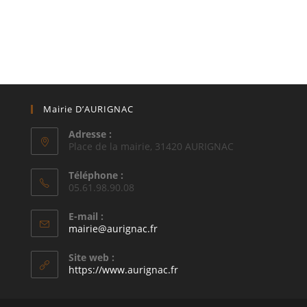
Mairie D’AURIGNAC
Adresse :
Place de la mairie, 31420 AURIGNAC
Téléphone :
05.61.98.90.08
E-mail :
S’ouvre
mairie@aurignac.fr
dans
votre
Site web :
application
https://www.aurignac.fr