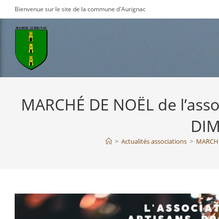
Skip
Bienvenue sur le site de la commune d'Aurignac
to
content
MARCHÉ DE NOËL de l’associ
DIM
>
Actualités associations
>
MARCHÉ 