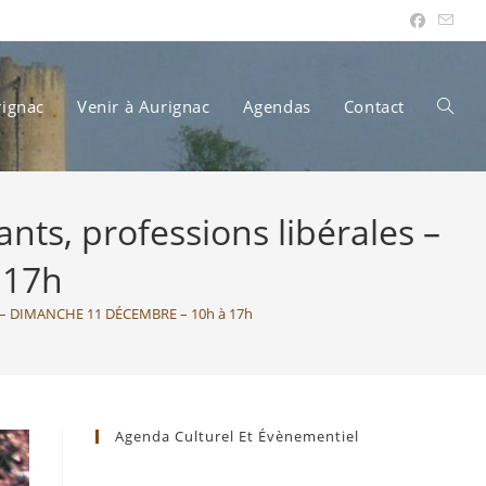
rignac
Venir à Aurignac
Agendas
Contact
Toggle
ts, professions libérales –
websit
 17h
es – DIMANCHE 11 DÉCEMBRE – 10h à 17h
search
Agenda Culturel Et Évènementiel