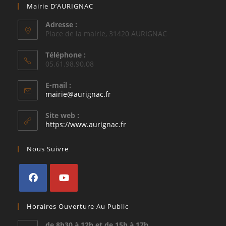
Mairie D’AURIGNAC
Adresse :
Place de la mairie, 31420 AURIGNAC
Téléphone :
05.61.98.90.08
E-mail :
S’ouvre
mairie@aurignac.fr
dans
votre
Site web :
application
https://www.aurignac.fr
Nous Suivre
S’ouvre
S’ouvre
Horaires Ouverture Au Public
dans
dans
un
un
de 8h30 à 12h et de 15h à 17h