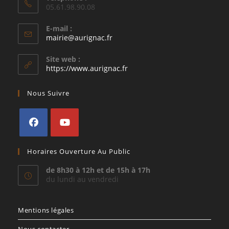
05.61.98.90.08
E-mail :
S’ouvre
mairie@aurignac.fr
dans
votre
Site web :
application
https://www.aurignac.fr
Nous Suivre
S’ouvre
S’ouvre
Horaires Ouverture Au Public
dans
dans
un
un
de 8h30 à 12h et de 15h à 17h
du lundi au vendredi
nouvel
nouvel
onglet
onglet
Mentions légales