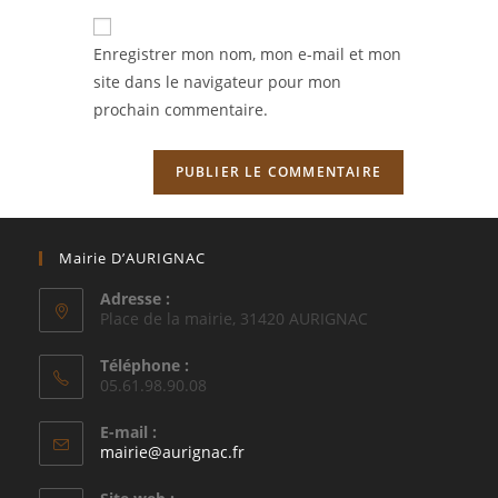
to
de
comment
votre
Enregistrer mon nom, mon e-mail et mon
site
site dans le navigateur pour mon
(facultatif)
prochain commentaire.
Mairie D’AURIGNAC
Adresse :
Place de la mairie, 31420 AURIGNAC
Téléphone :
05.61.98.90.08
E-mail :
S’ouvre
mairie@aurignac.fr
dans
votre