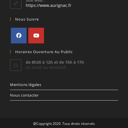
Site web :
application
https://www.aurignac.fr
Nous Suivre
S’ouvre
S’ouvre
Horaires Ouverture Au Public
dans
dans
un
un
de 8h30 à 12h et de 15h à 17h
du lundi au vendredi
nouvel
nouvel
onglet
onglet
Mentions légales
Nous contacter
@Copyright 2020. Tous droits réservés