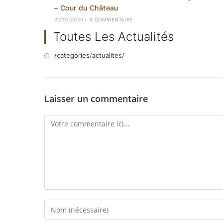
– Cour du Château
20/07/2026
/
0 COMMENTAIRE
Toutes Les Actualités
/categories/actualites/
Laisser un commentaire
Comment
Enter
your