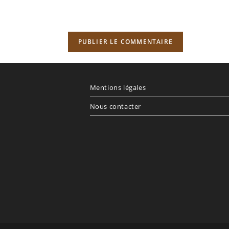
re
e
cultatif)
Mentions légales
Nous contacter