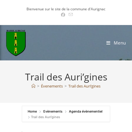
Skip
Bienvenue sur le site de la commune d'Aurignac
to
content
Menu
Trail des Auri’gines
>
Évenements
>
Trail des Auri’gines
Home
Evènements
Agenda évènementiel
Trail des Auri’gines