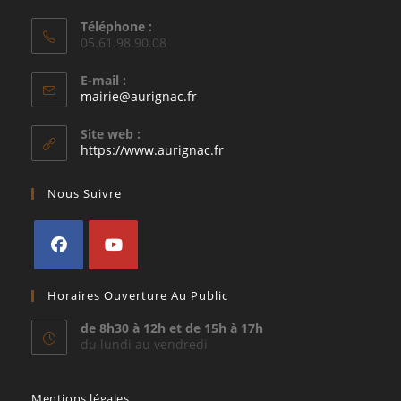
Téléphone :
05.61.98.90.08
E-mail :
S’ouvre
mairie@aurignac.fr
dans
votre
Site web :
application
https://www.aurignac.fr
Nous Suivre
S’ouvre
S’ouvre
Horaires Ouverture Au Public
dans
dans
un
un
de 8h30 à 12h et de 15h à 17h
du lundi au vendredi
nouvel
nouvel
onglet
onglet
Mentions légales