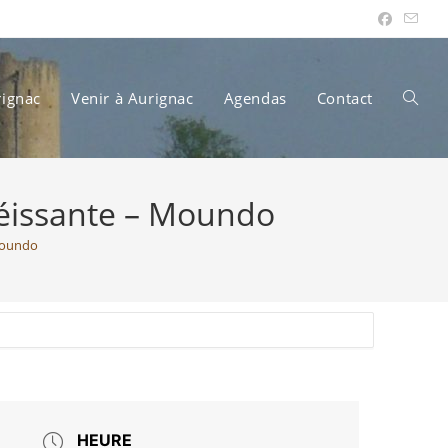
rignac
Venir à Aurignac
Agendas
Contact
Toggle
béissante – Moundo
websit
Moundo
search
HEURE