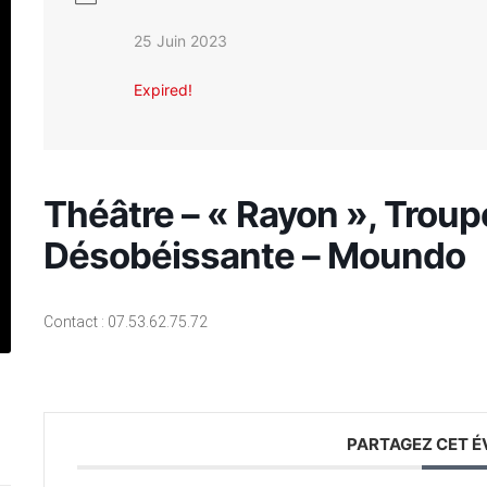
25 Juin 2023
Expired!
Théâtre – « Rayon », Trou
Désobéissante – Moundo
Contact : 07.53.62.75.72
PARTAGEZ CET 