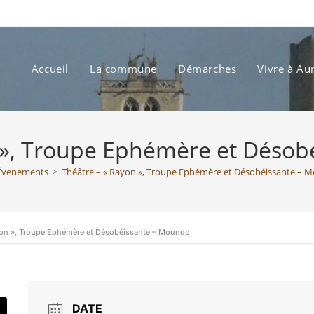
Accueil
La commune
Démarches
Vivre à Au
 », Troupe Ephémère et Déso
Évenements
>
Théâtre – « Rayon », Troupe Ephémère et Désobéissante – 
yon », Troupe Ephémère et Désobéissante – Moundo
DATE