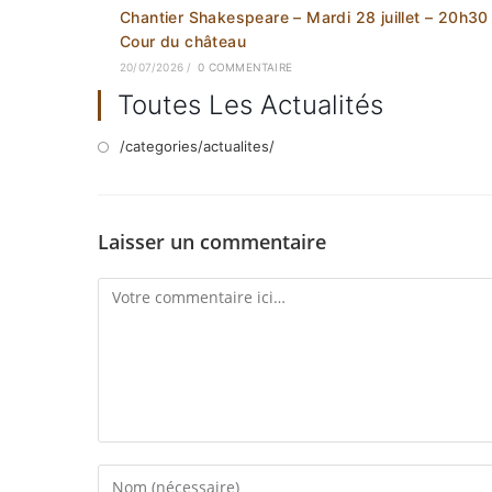
Chantier Shakespeare – Mardi 28 juillet – 20h30
Cour du château
20/07/2026
/
0 COMMENTAIRE
Toutes Les Actualités
/categories/actualites/
Laisser un commentaire
Comment
Enter