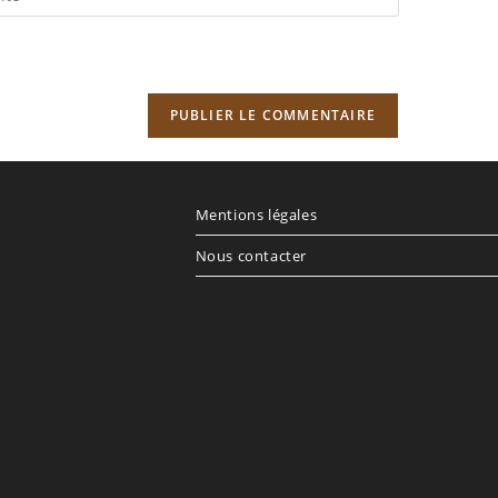
RL
re
e
cultatif)
Mentions légales
Nous contacter