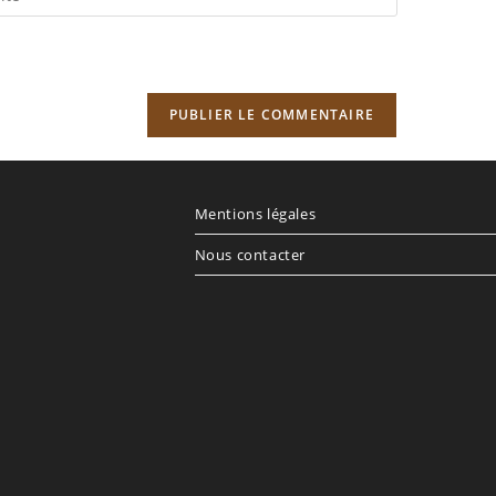
RL
re
e
cultatif)
Mentions légales
Nous contacter