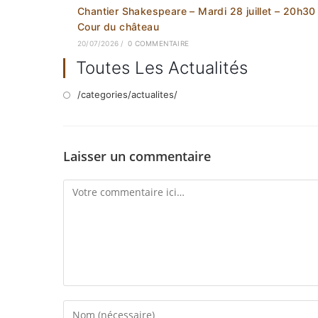
Chantier Shakespeare – Mardi 28 juillet – 20h30
Cour du château
20/07/2026
/
0 COMMENTAIRE
Toutes Les Actualités
/categories/actualites/
Laisser un commentaire
Comment
Enter