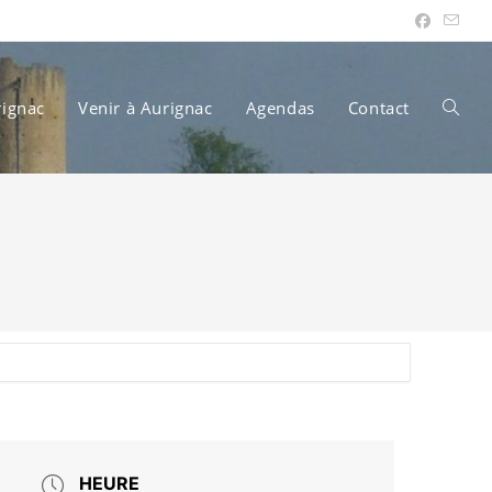
rignac
Venir à Aurignac
Agendas
Contact
Toggle
websit
search
HEURE