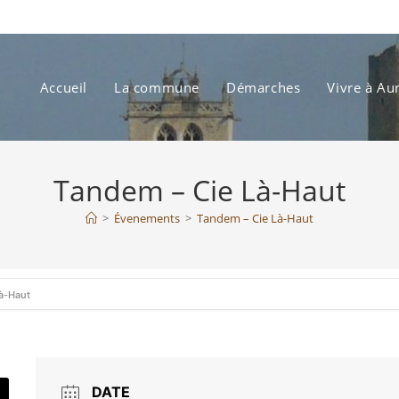
Accueil
La commune
Démarches
Vivre à Au
Tandem – Cie Là-Haut
>
Évenements
>
Tandem – Cie Là-Haut
à-Haut
DATE