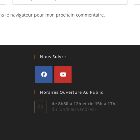
your
l’U
email
de
ns le navigateur pour mon prochain commentaire.
address
vot
to
sit
comment
(fa
Nous Suivre
S’ouvre
S’ouvre
Horaires Ouverture Au Public
dans
dans
un
un
de 8h30 à 12h et de 15h à 17h
du lundi au vendredi
nouvel
nouvel
onglet
onglet