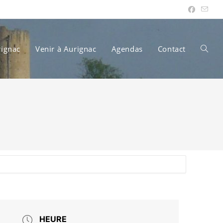
rignac
Venir à Aurignac
Agendas
Contact
Toggle
websit
search
HEURE