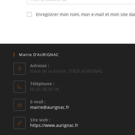
your
name
Enregistrer mon nom, mon e-mail et mon site da
or
username
to
comment
Mairie D’AURIGNAC
Adresse :
Place de la mairie, 31420 AURIGNAC
Téléphone :
05.61.98.90.08
E-mail :
S’ouvre
mairie@aurignac.fr
dans
votre
Site web :
application
https://www.aurignac.fr