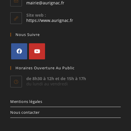
S’ouvre
mairie@aurignac.fr
dans
votre
Site web :
application
https://www.aurignac.fr
Nous Suivre
S’ouvre
S’ouvre
Horaires Ouverture Au Public
dans
dans
un
un
de 8h30 à 12h et de 15h à 17h
du lundi au vendredi
nouvel
nouvel
onglet
onglet
Mentions légales
Nous contacter