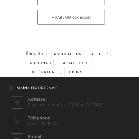
+ iCal / Outlook export
Étiquettes :
,
,
ASSOCIATION
ATELIER
,
,
AURIGNAC
LA CAFETIÈRE
,
LITTÉRATURE
LOISIRS
Mairie D’AURIGNAC
Adresse :
Place de la mairie, 31420 AURIGNAC
Téléphone :
05.61.98.90.08
E-mail :