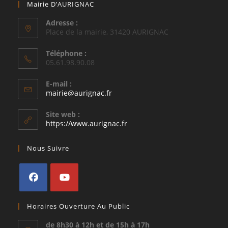
Mairie D’AURIGNAC
Adresse :
Place de la mairie, 31420 AURIGNAC
Téléphone :
05.61.98.90.08
E-mail :
S’ouvre
mairie@aurignac.fr
dans
votre
Site web :
application
https://www.aurignac.fr
Nous Suivre
S’ouvre
S’ouvre
Horaires Ouverture Au Public
dans
dans
un
un
de 8h30 à 12h et de 15h à 17h