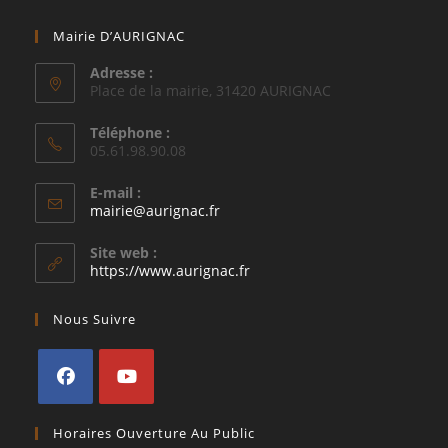
Mairie D’AURIGNAC
Adresse :
Place de la mairie, 31420 AURIGNAC
Téléphone :
05.61.98.90.08
E-mail :
S’ouvre
mairie@aurignac.fr
dans
votre
Site web :
application
https://www.aurignac.fr
Nous Suivre
S’ouvre
S’ouvre
Horaires Ouverture Au Public
dans
dans