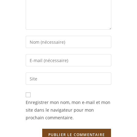
Enter
your
name
Enter
or
your
username
email
Saisir
to
address
l’URL
comment
to
de
comment
votre
Enregistrer mon nom, mon e-mail et mon
site
site dans le navigateur pour mon
(facultatif)
prochain commentaire.