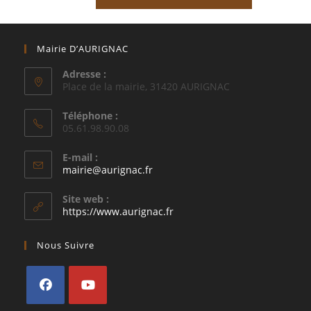
Mairie D’AURIGNAC
Adresse :
Place de la mairie, 31420 AURIGNAC
Téléphone :
05.61.98.90.08
E-mail :
S’ouvre
mairie@aurignac.fr
dans
votre
Site web :
application
https://www.aurignac.fr
Nous Suivre