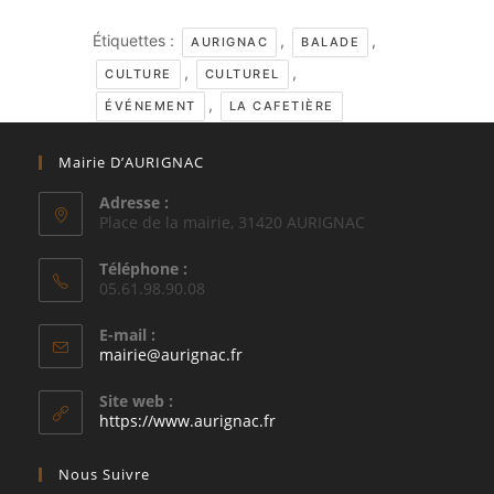
Étiquettes :
,
,
AURIGNAC
BALADE
,
,
CULTURE
CULTUREL
,
ÉVÉNEMENT
LA CAFETIÈRE
Mairie D’AURIGNAC
Adresse :
Place de la mairie, 31420 AURIGNAC
Téléphone :
05.61.98.90.08
E-mail :
S’ouvre
mairie@aurignac.fr
dans
votre
Site web :
application
https://www.aurignac.fr
Nous Suivre