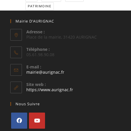
PATRIMOINE
Mairie D’AURIGNAC
Adresse :
Place de la mairie, 31420 AURIGNAC
Téléphone :
05.61.98.90.08
E-mail :
S’ouvre
mairie@aurignac.fr
dans
votre
Site web :
application
https://www.aurignac.fr
Nous Suivre