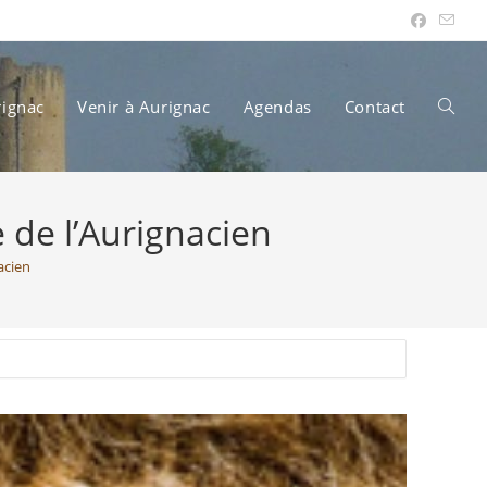
rignac
Venir à Aurignac
Agendas
Contact
Toggle
de l’Aurignacien
websit
acien
search